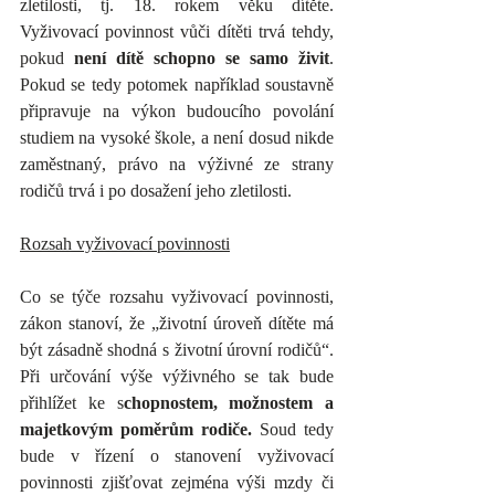
zletilosti, tj. 18. rokem věku dítěte. 
Vyživovací povinnost vůči dítěti trvá tehdy, 
pokud 
není dítě schopno se samo živit
. 
Pokud se tedy potomek například soustavně 
připravuje na výkon budoucího povolání 
studiem na vysoké škole, a není dosud nikde 
zaměstnaný, právo na výživné ze strany 
rodičů trvá i po dosažení jeho zletilosti.
Rozsah vyživovací povinnosti
Co se týče rozsahu vyživovací povinnosti, 
zákon stanoví, že „životní úroveň dítěte má 
být zásadně shodná s životní úrovní rodičů“. 
Při určování výše výživného se tak bude 
přihlížet ke s
chopnostem, možnostem a 
majetkovým poměrům rodiče.
 Soud tedy 
bude v řízení o stanovení vyživovací 
povinnosti zjišťovat zejména výši mzdy či 