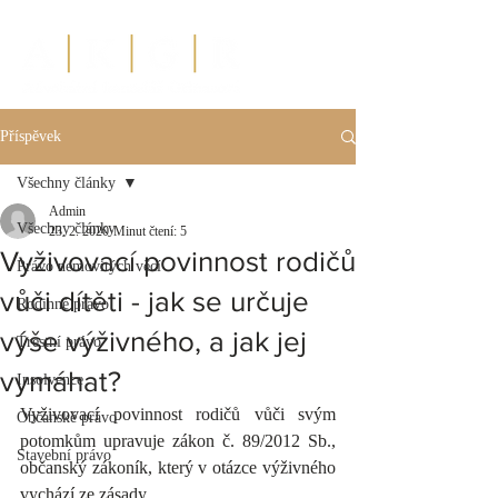
Příspěvek
Všechny články
Admin
Všechny články
23. 2. 2020
Minut čtení: 5
Vyživovací povinnost rodičů
Právo nemovitých věcí
vůči dítěti - jak se určuje
Rodinné právo
výše výživného, a jak jej
Trestní právo
vymáhat?
Insolvence
Vyživovací povinnost rodičů vůči svým 
Občanské právo
potomkům upravuje zákon č. 89/2012 Sb., 
Stavební právo
občanský zákoník, který v otázce výživného 
vychází ze zásady,