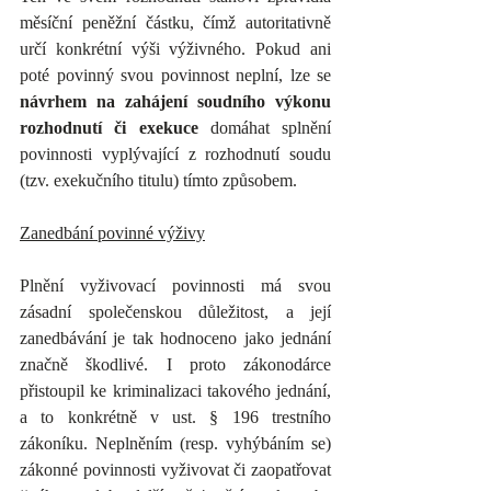
měsíční peněžní částku, čímž autoritativně 
určí konkrétní výši výživného. Pokud ani 
poté povinný svou povinnost neplní, lze se 
návrhem na zahájení soudního výkonu 
rozhodnutí či exekuce
 domáhat splnění 
povinnosti vyplývající z rozhodnutí soudu 
(tzv. exekučního titulu) tímto způsobem.
Zanedbání povinné výživy
Plnění vyživovací povinnosti má svou 
zásadní společenskou důležitost, a její 
zanedbávání je tak hodnoceno jako jednání 
značně škodlivé. I proto zákonodárce 
přistoupil ke kriminalizaci takového jednání, 
a to konkrétně v ust. § 196 trestního 
zákoníku. Neplněním (resp. vyhýbáním se) 
zákonné povinnosti vyživovat či zaopatřovat 