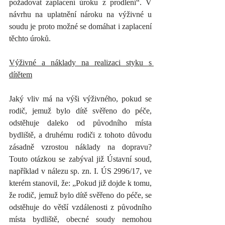
požadovat zaplacení úroku z prodlení“. V 
návrhu na uplatnění nároku na výživné u 
soudu je proto možné se domáhat i zaplacení 
těchto úroků.
Výživné a náklady na realizaci styku s 
dítětem
Jaký vliv má na výši výživného, pokud se 
rodič, jemuž bylo dítě svěřeno do péče, 
odstěhuje daleko od původního místa 
bydliště, a druhému rodiči z tohoto důvodu 
zásadně vzrostou náklady na dopravu? 
Touto otázkou se zabýval již Ústavní soud, 
například v nálezu sp. zn. I. ÚS 2996/17, ve 
kterém stanovil, že: „Pokud již dojde k tomu, 
že rodič, jemuž bylo dítě svěřeno do péče, se 
odstěhuje do větší vzdálenosti z původního 
místa bydliště, obecné soudy nemohou 