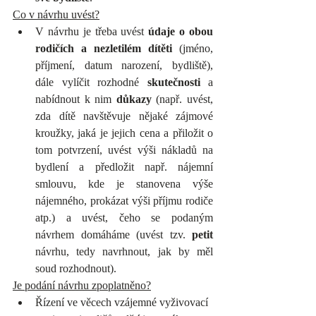
Co v návrhu uvést?
V návrhu je třeba uvést 
údaje o obou 
rodičích a nezletilém dítěti
 (jméno, 
příjmení, datum narození, bydliště), 
dále vylíčit rozhodné 
skutečnosti
 a 
nabídnout k nim 
důkazy
 (např. uvést, 
zda dítě navštěvuje nějaké zájmové 
kroužky, jaká je jejich cena a přiložit o 
tom potvrzení, uvést výši nákladů na 
bydlení a předložit např. nájemní 
smlouvu, kde je stanovena výše 
nájemného, prokázat výši příjmu rodiče 
atp.) a uvést, čeho se podaným 
návrhem domáháme (uvést tzv. 
petit
návrhu, tedy navrhnout, jak by měl 
soud rozhodnout).
Je podání návrhu zpoplatněno?
Řízení ve věcech vzájemné vyživovací 