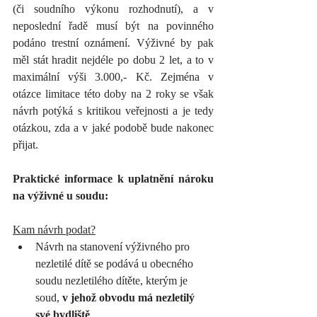
(či soudního výkonu rozhodnutí), a v 
neposlední řadě musí být na povinného 
podáno trestní oznámení. Výživné by pak 
měl stát hradit nejdéle po dobu 2 let, a to v 
maximální výši 3.000,- Kč. Zejména v 
otázce limitace této doby na 2 roky se však 
návrh potýká s kritikou veřejnosti a je tedy 
otázkou, zda a v jaké podobě bude nakonec 
přijat.
Praktické informace k uplatnění nároku 
na výživné u soudu:
Kam návrh podat?
Návrh na stanovení výživného pro 
nezletilé dítě se podává u obecného 
soudu nezletilého dítěte, kterým je 
soud, 
v jehož obvodu má nezletilý 
své bydliště
.