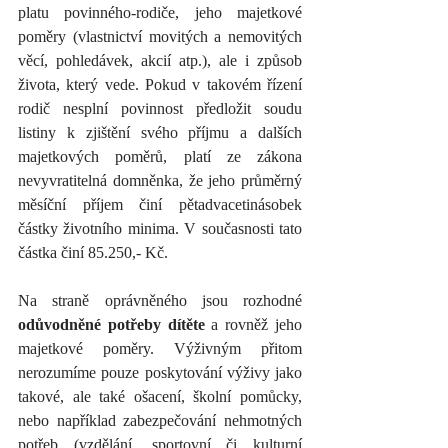
platu povinného-rodiče, jeho majetkové 
poměry (vlastnictví movitých a nemovitých 
věcí, pohledávek, akcií atp.), ale i způsob 
života, který vede. Pokud v takovém řízení 
rodič nesplní povinnost předložit soudu 
listiny k zjištění svého příjmu a dalších 
majetkových poměrů, platí ze zákona 
nevyvratitelná domněnka, že jeho průměrný 
měsíční příjem činí pětadvacetinásobek 
částky životního minima. V současnosti tato 
částka činí 85.250,- Kč.
Na straně oprávněného jsou rozhodné 
odůvodněné potřeby dítěte
 a rovněž jeho 
majetkové poměry. Výživným přitom 
nerozumíme pouze poskytování výživy jako 
takové, ale také ošacení, školní pomůcky, 
nebo například zabezpečování nehmotných 
potřeb (vzdělání, sportovní či kulturní 