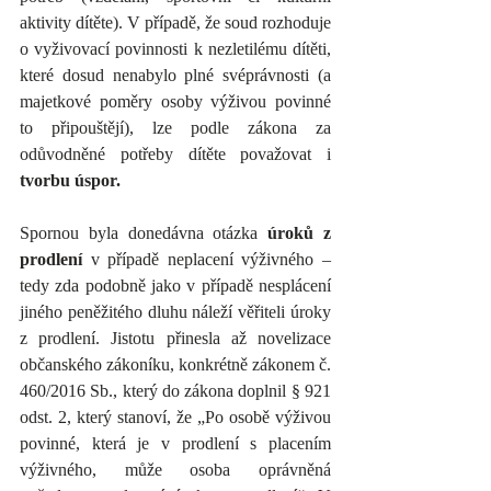
aktivity dítěte). V případě, že soud rozhoduje 
o vyživovací povinnosti k nezletilému dítěti, 
které dosud nenabylo plné svéprávnosti (a 
majetkové poměry osoby výživou povinné 
to připouštějí), lze podle zákona za 
odůvodněné potřeby dítěte považovat i
tvorbu úspor.
Spornou byla donedávna otázka 
úroků z 
prodlení
 v případě neplacení výživného – 
tedy zda podobně jako v případě nesplácení 
jiného peněžitého dluhu náleží věřiteli úroky 
z prodlení. Jistotu přinesla až novelizace 
občanského zákoníku, konkrétně zákonem č. 
460/2016 Sb., který do zákona doplnil § 921 
odst. 2, který stanoví, že „Po osobě výživou 
povinné, která je v prodlení s placením 
výživného, může osoba oprávněná 