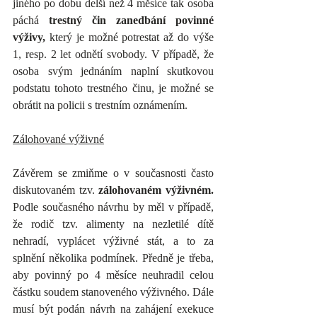
jiného po dobu delší než 4 měsíce tak osoba 
páchá 
trestný čin zanedbání povinné 
výživy,
 který je možné potrestat až do výše 
1, resp. 2 let odnětí svobody. V případě, že 
osoba svým jednáním naplní skutkovou 
podstatu tohoto trestného činu, je možné se 
obrátit na policii s trestním oznámením.
Zálohované výživné
Závěrem se zmiňme o v současnosti často 
diskutovaném tzv. 
zálohovaném výživném.
Podle současného návrhu by měl v případě, 
že rodič tzv. alimenty na nezletilé dítě 
nehradí, vyplácet výživné stát, a to za 
splnění několika podmínek. Předně je třeba, 
aby povinný po 4 měsíce neuhradil celou 
částku soudem stanoveného výživného. Dále 
musí být podán návrh na zahájení exekuce 