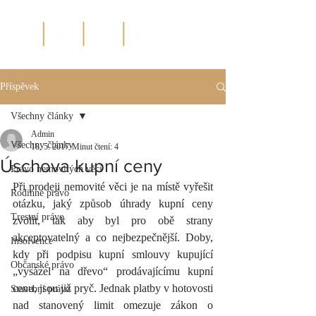
Příspěvek
Všechny články
Admin
Všechny články
18. 5. 2017
Minut čtení: 4
Úschova kupní ceny
Právo nemovitých věcí
Při prodeji nemovité věci je na místě vyřešit 
Rodinné právo
otázku, jaký způsob úhrady kupní ceny 
Trestní právo
zvolit, tak aby byl pro obě strany 
akceptovatelný a co nejbezpečnější. Doby, 
Insolvence
kdy při podpisu kupní smlouvy kupující 
Občanské právo
„vysázel na dřevo“ prodávajícímu kupní 
cenu, jsou již pryč. Jednak platby v hotovosti 
Stavební právo
nad stanovený limit omezuje zákon o 