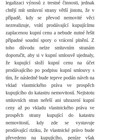
legalizaci výnosů z trestné činnosti, jednak 
chtějí mít smluvní strany větší jistotu, že v 
případě, kdy se převod nemovité věci 
nezrealizuje, vrátí prodávající kupujícímu 
zaplacenou kupní cenu a nebude nutné řešit 
případné soudní spory o vrácení plnění. Z 
toho důvodu nelze smluvním stranám 
doporučit, aby si v kupní smlouvě ujednaly, 
že kupující složí kupní cenu na účet 
prodávajícího po podpisu kupní smlouvy s 
tím, že následně bude teprve podán návrh na 
vklad vlastnického práva ve prospěch 
kupujícího do katastru nemovitostí. Nejistotu 
smluvních stran neřeší ani uhrazení kupní 
ceny až po vkladu vlastnického práva ve 
prospěch strany kupující do katastru 
nemovitostí, kdy zde se vystavuje 
prodávající riziku, že vlastnické právo bude 
převedeno na kupujícího, peníze však 