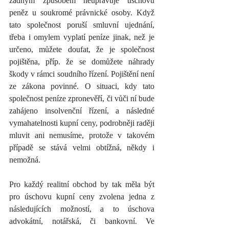
žádným způsobem neupravuje úschovu 
peněz u soukromé právnické osoby. Když 
tato společnost poruší smluvní ujednání, 
třeba i omylem vyplatí peníze jinak, než je 
určeno, můžete doufat, že je společnost 
pojištěna, příp. že se domůžete náhrady 
škody v rámci soudního řízení. Pojištění není 
ze zákona povinné. O situaci, kdy tato 
společnost peníze zpronevěří, či vůči ní bude 
zahájeno insolvenční řízení, a následné 
vymahatelnosti kupní ceny, podrobněji raději 
mluvit ani nemusíme, protože v takovém 
případě se stává velmi obtížná, někdy i 
nemožná.
Pro každý realitní obchod by tak měla být 
pro úschovu kupní ceny zvolena jedna z 
následujících možností, a to úschova 
advokátní, notářská, či bankovní. Ve 