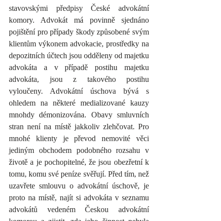
stavovskými předpisy České advokátní 
komory. Advokát má povinně sjednáno 
pojištění pro případy škody způsobené svým 
klientům výkonem advokacie, prostředky na 
depozitních účtech jsou odděleny od majetku 
advokáta a v případě postihu majetku 
advokáta, jsou z takového postihu 
vyloučeny. Advokátní úschova bývá s 
ohledem na některé medializované kauzy 
mnohdy démonizována. Obavy smluvních 
stran není na místě jakkoliv zlehčovat. Pro 
mnohé klienty je převod nemovité věci 
jediným obchodem podobného rozsahu v 
životě a je pochopitelné, že jsou obezřetní k 
tomu, komu své peníze svěřují. Před tím, než 
uzavřete smlouvu o advokátní úschově, je 
proto na místě, najít si advokáta v seznamu 
advokátů vedeném Českou advokátní 