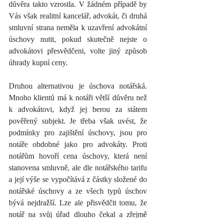
důvěra takto vzrostla. V žádném případě by 
Vás však realitní kancelář, advokát, či druhá 
smluvní strana neměla k uzavření advokátní 
úschovy nutit, pokud skutečně nejste o 
advokátovi přesvědčeni, volte jiný způsob 
úhrady kupní ceny.
Druhou alternativou je úschova notářská. 
Mnoho klientů má k notáři větší důvěru než 
k advokátovi, když jej berou za státem 
pověřený subjekt. Je třeba však uvést, že 
podmínky pro zajištění úschovy, jsou pro 
notáře obdobné jako pro advokáty. Proti 
notářům hovoří cena úschovy, která není 
stanovena smluvně, ale dle notářského tarifu 
a její výše se vypočítává z částky složené do 
notářské úschovy a ze všech typů úschov 
bývá nejdražší. Lze ale přisvědčit tomu, že 
notář na svůj úřad dlouho čekal a zřejmě 