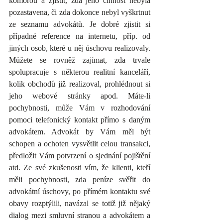
komorou a zjistit, zda jeho činnost nebyla 
pozastavena, či zda dokonce nebyl vyškrtnut 
ze seznamu advokátů. Je dobré zjistit si 
případné reference na internetu, příp. od 
jiných osob, které u něj úschovu realizovaly. 
Můžete se rovněž zajímat, zda trvale 
spolupracuje s některou realitní kanceláří, 
kolik obchodů již realizoval, prohlédnout si 
jeho webové stránky apod. Máte-li 
pochybnosti, může Vám v rozhodování 
pomoci telefonický kontakt přímo s daným 
advokátem. Advokát by Vám měl být 
schopen a ochoten vysvětlit celou transakci, 
předložit Vám potvrzení o sjednání pojištění 
atd. Ze své zkušenosti vím, že klienti, kteří 
měli pochybnosti, zda peníze svěřit do 
advokátní úschovy, po přímém kontaktu své 
obavy rozptýlili, navázal se totiž již nějaký 
dialog mezi smluvní stranou a advokátem a 