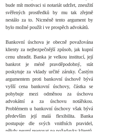
bude mít motivaci si notariát udržet, zneužití 
svěřených prostředků by mu tak zřejmě 
nestálo za to. Nicméně tento argument by 
bylo možné použít i ve prospěch advokátů.
Bankovní úschova je obecně považována 
klienty za nejbezpečnější způsob, jak kupní 
cenu uhradit. Banka je velkou institucí, její 
bankrot je méně pravděpodobný, stát 
poskytuje za vklady určité záruky. Častým 
argumentem proti bankovní úschově bývá 
vyšší cena bankovní úschovy, částka se 
pohybuje mezi odměnou za úschovu 
advokátní a za úschovu notářskou. 
Problémem u bankovní úschovy však bývá 
především její malá flexibilita. Banka 
postupuje dle svých vnitřních pravidel, 
někdy neumí reagovat na požadavky klientů, 